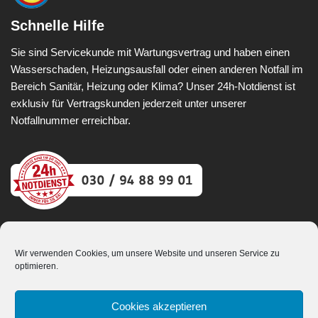
Schnelle Hilfe
Sie sind Servicekunde mit Wartungsvertrag und haben einen
Wasserschaden, Heizungsausfall oder einen anderen Notfall im
Bereich Sanitär, Heizung oder Klima? Unser 24h-Notdienst ist
exklusiv für Vertragskunden jederzeit unter unserer
Notfallnummer erreichbar.
Unterwegs für Sie in
Wir verwenden Cookies, um unsere Website und unseren Service zu
Berlin, Spandau, Charlottenburg, Wilmersdorf, Reinickendorf,
optimieren.
Zehlendorf, Steglitz, Pankow, Mitte, Brandenburg, Falkensee,
Dallgow-Döberitz, Seeburg, Brieselang, Hohen-Neuendorf,
Cookies akzeptieren
Hennigsdorf, Potsdam